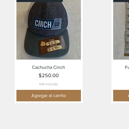
Vista rápida
Cachucha Cinch
F
Precio
$250.00
IVA incluido
Agregar al carrito