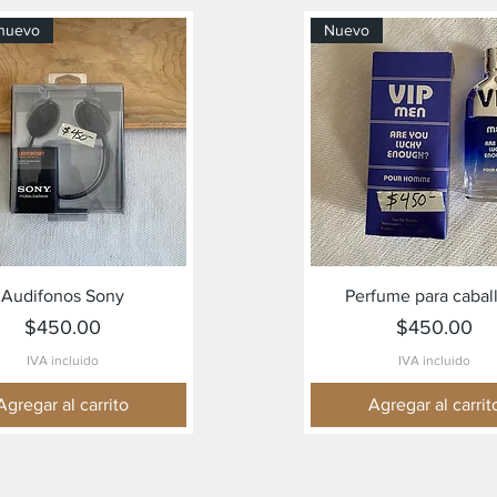
nuevo
Nuevo
Vista rápida
Vista rápida
Audifonos Sony
Perfume para cabal
Precio
Precio
$450.00
$450.00
IVA incluido
IVA incluido
Agregar al carrito
Agregar al carrit