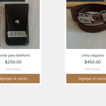
Vista rápida
Vista rápida
unda para telefono
cinto vaquero
Precio
Precio
$250.00
$450.00
IVA incluido
IVA incluido
Agregar al carrito
Agregar al carrit