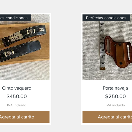
tas condiciones
Perfectas condiciones
Vista rápida
Vista rápida
Cinto vaquero
Porta navaja
Precio
Precio
$450.00
$250.00
IVA incluido
IVA incluido
Agregar al carrito
Agregar al carrit