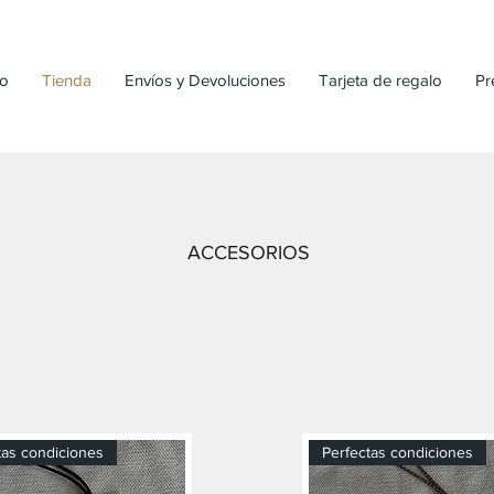
io
Tienda
Envíos y Devoluciones
Tarjeta de regalo
Pr
ACCESORIOS
tas condiciones
Perfectas condiciones