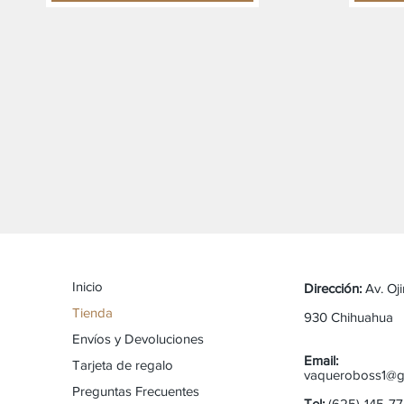
Inicio
Dirección:
Av. Oj
Tienda
930 Chihuahua
Envíos y Devoluciones
Email:
Tarjeta de regalo
vaqueroboss1@g
Preguntas Frecuentes
Tel:
(625)-145-7