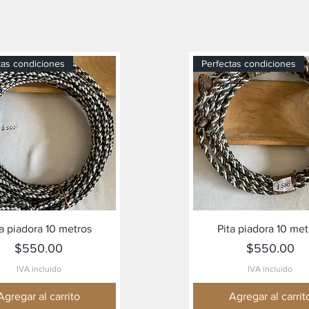
tas condiciones
Perfectas condiciones
Vista rápida
Vista rápida
ta piadora 10 metros
Pita piadora 10 met
Precio
Precio
$550.00
$550.00
IVA incluido
IVA incluido
Agregar al carrito
Agregar al carrit