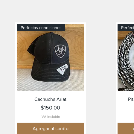
Perfectas condiciones
Perfec
Vista rápida
Cachucha Ariat
Pi
Precio
$150.00
IVA incluido
Agregar al carrito