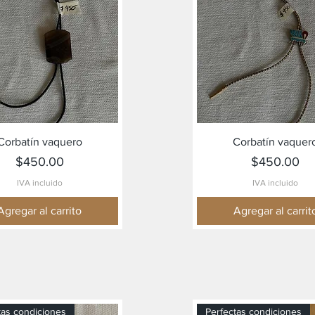
Vista rápida
Vista rápida
Corbatín vaquero
Corbatín vaquer
Precio
Precio
$450.00
$450.00
IVA incluido
IVA incluido
Agregar al carrito
Agregar al carrit
tas condiciones
Perfectas condiciones