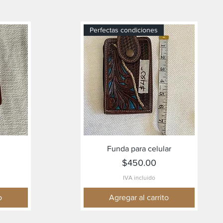
Perfectas condiciones
Vista rápida
Funda para celular
Precio
$450.00
IVA incluido
o
Agregar al carrito