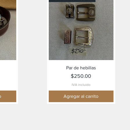
Vista rápida
Par de hebillas
Precio
$250.00
IVA incluido
o
Agregar al carrito