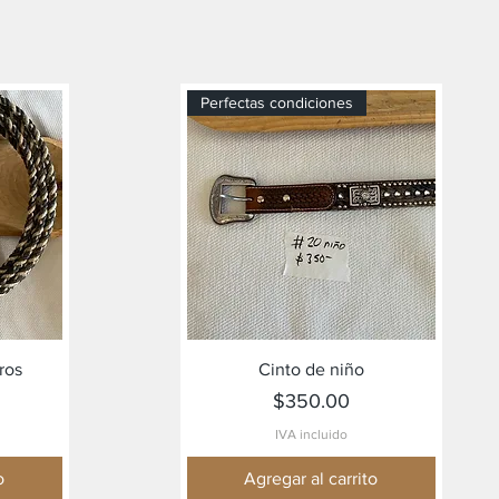
Perfectas condiciones
Vista rápida
ros
Cinto de niño
Precio
$350.00
IVA incluido
o
Agregar al carrito