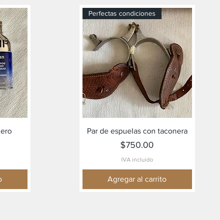
Perfectas condiciones
Vista rápida
lero
Par de espuelas con taconera
Precio
$750.00
IVA incluido
o
Agregar al carrito