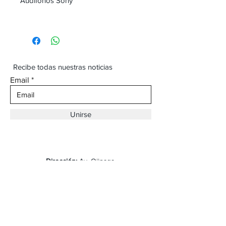
Audifonos Sony
Recibe todas nuestras noticias
Email
Unirse
Dirección:
Av. Ojinaga,
930 Chihuahua
Email:
vaqueroboss1@gmail.com
Tel:
(625)-145-7747