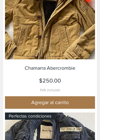
Chamarra Abercrombie
Precio
$250.00
IVA incluido
Agregar al carrito
Perfectas condiciones