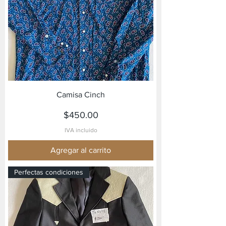
Camisa Cinch
Precio
$450.00
IVA incluido
Agregar al carrito
Perfectas condiciones