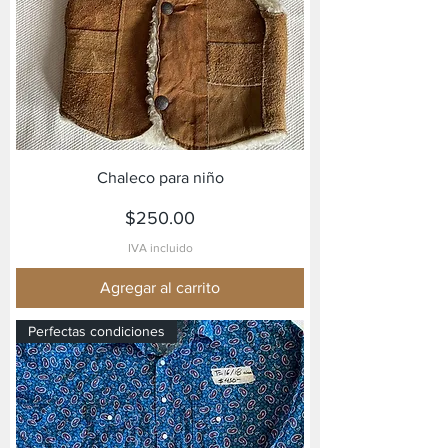
Chaleco para niño
Precio
$250.00
IVA incluido
Agregar al carrito
Perfectas condiciones