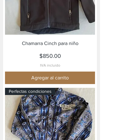
Chamarra Cinch para niño
Precio
$850.00
IVA incluido
Agregar al carrito
Perfectas condiciones