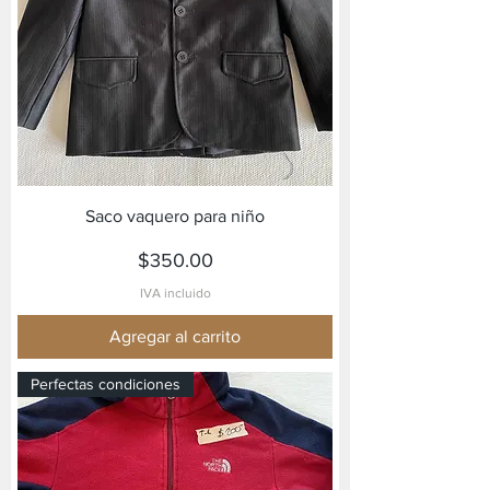
Saco vaquero para niño
Precio
$350.00
IVA incluido
Agregar al carrito
Perfectas condiciones