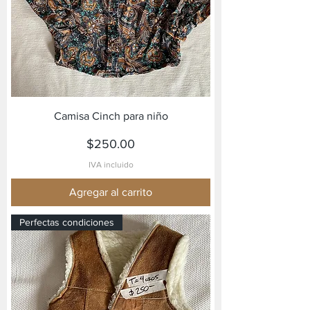
Camisa Cinch para niño
Precio
$250.00
IVA incluido
Agregar al carrito
Perfectas condiciones