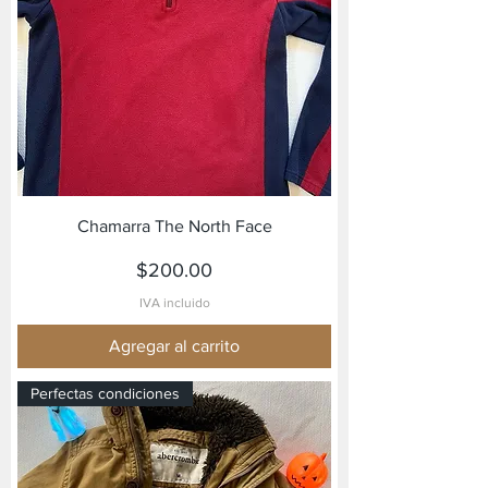
Chamarra The North Face
Precio
$200.00
IVA incluido
Agregar al carrito
Perfectas condiciones