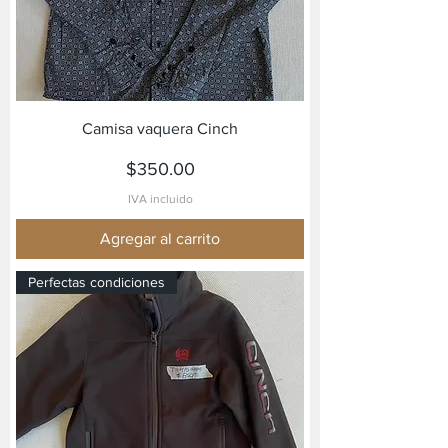
Camisa vaquera Cinch
Precio
$350.00
IVA incluido
Agregar al carrito
Perfectas condiciones