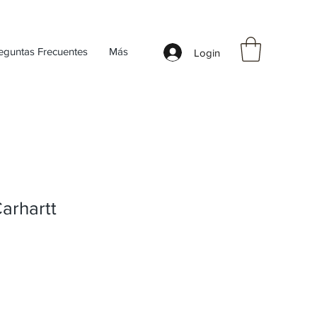
eguntas Frecuentes
Más
Login
arhartt