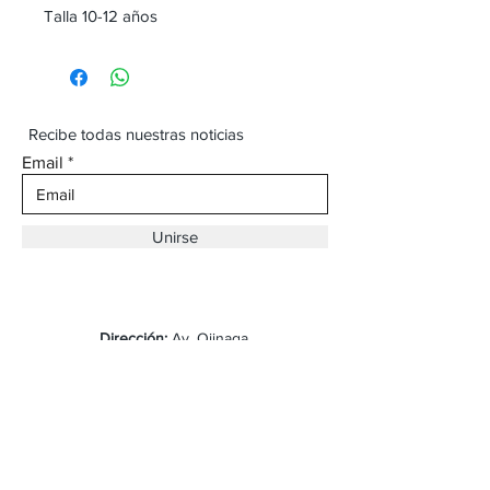
Talla 10-12 años
Recibe todas nuestras noticias
Email
Unirse
Dirección:
Av. Ojinaga,
930 Chihuahua
Email:
vaqueroboss1@gmail.com
Tel:
(625)-145-7747