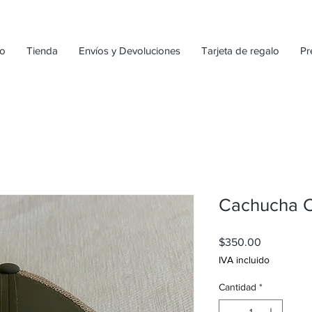
io
Tienda
Envíos y Devoluciones
Tarjeta de regalo
Pr
Cachucha C
Precio
$350.00
IVA incluido
Cantidad
*