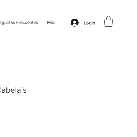
eguntas Frecuentes
Más
Login
abela´s