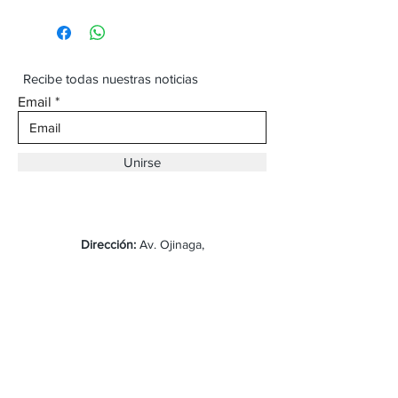
Recibe todas nuestras noticias
Email
Unirse
Dirección:
Av. Ojinaga,
930 Chihuahua
Email:
vaqueroboss1@gmail.com
Tel:
(625)-145-7747
Envíos y Devoluciones