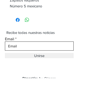
Zapatos vaqueros
Número 5 mexicano
Recibe todas nuestras noticias
Email
Unirse
Dirección:
Av. Ojinaga,
930 Chihuahua
Email:
vaqueroboss1@gmail.com
Tel:
(625)-145-7747