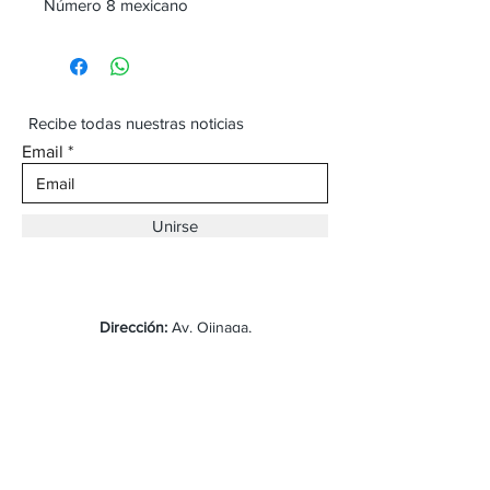
Número 8 mexicano
Recibe todas nuestras noticias
Email
Unirse
Dirección:
Av. Ojinaga,
930 Chihuahua
Email:
vaqueroboss1@gmail.com
Tel:
(625)-145-7747