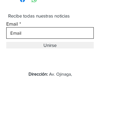
Recibe todas nuestras noticias
Email
Unirse
Dirección:
Av. Ojinaga,
930 Chihuahua
Email:
vaqueroboss1@gmail.com
Tel:
(625)-145-7747
Envíos y Devoluciones
Preguntas Frecuentes