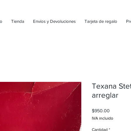
io
Tienda
Envíos y Devoluciones
Tarjeta de regalo
Pr
Texana Ste
arreglar
Precio
$950.00
IVA incluido
Cantidad
*