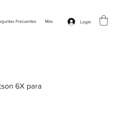
eguntas Frecuentes
Más
Login
tson 6X para