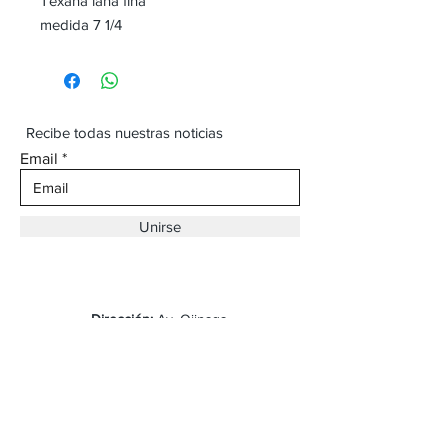
Texana lana fina
medida 7 1/4
Recibe todas nuestras noticias
Email
Unirse
Dirección:
Av. Ojinaga,
930 Chihuahua
Email:
vaqueroboss1@gmail.com
Tel:
(625)-145-7747