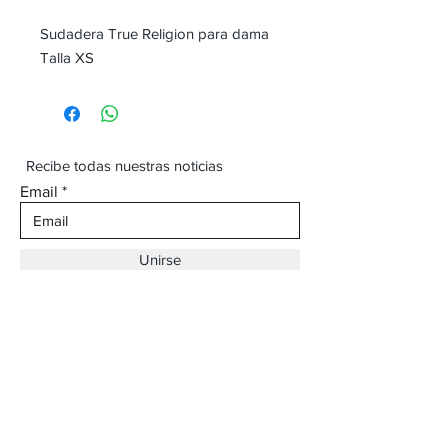
Sudadera True Religion para dama
Talla XS
Recibe todas nuestras noticias
Email
Unirse
Dirección:
Av. Ojinaga,
930 Chihuahua
Email:
vaqueroboss1@gmail.com