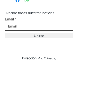
Recibe todas nuestras noticias
Email
Unirse
Dirección:
Av. Ojinaga,
930 Chihuahua
Email:
vaqueroboss1@gmail.com
Tel:
(625)-145-7747
Envíos y Devoluciones
Preguntas Frecuentes