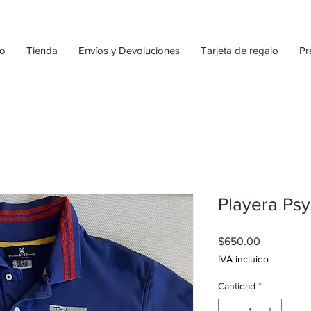
io
Tienda
Envíos y Devoluciones
Tarjeta de regalo
Pr
Playera Ps
Precio
$650.00
IVA incluido
Cantidad
*