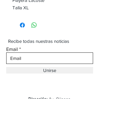
Playera Lacoste
Talla XL
Recibe todas nuestras noticias
Email
Unirse
Dirección:
Av. Ojinaga,
930 Chihuahua
Email:
vaqueroboss1@gmail.com
Tel:
(625)-145-7747