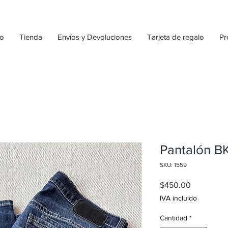
io
Tienda
Envíos y Devoluciones
Tarjeta de regalo
Pr
Pantalón B
SKU: 1559
Precio
$450.00
IVA incluido
Cantidad
*