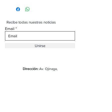
Recibe todas nuestras noticias
Email
Unirse
Dirección:
Av. Ojinaga,
930 Chihuahua
Email:
vaqueroboss1@gmail.com
Tel:
(625)-145-7747
Envíos y Devoluciones