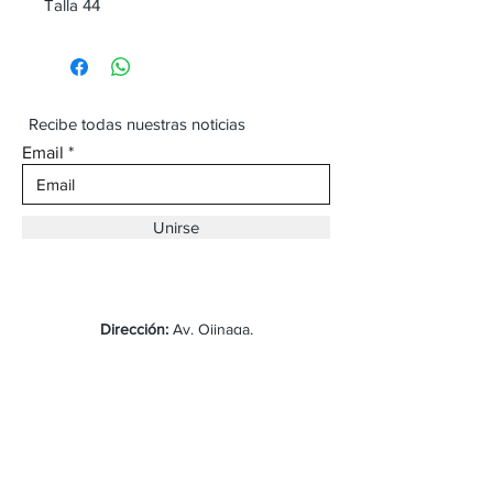
Talla 44
Recibe todas nuestras noticias
Email
Unirse
Dirección:
Av. Ojinaga,
930 Chihuahua
Email:
vaqueroboss1@gmail.com
Tel:
(625)-145-7747