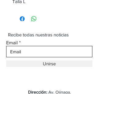
Talla L
Recibe todas nuestras noticias
Email
Unirse
Dirección:
Av. Ojinaga,
930 Chihuahua
Email:
vaqueroboss1@gmail.com
Tel:
(625)-145-7747