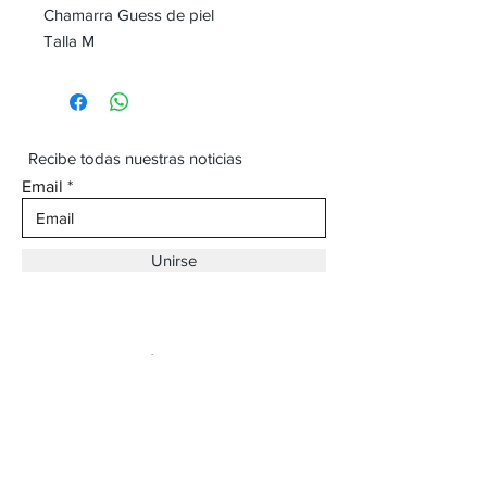
Chamarra Guess de piel
Talla M
Recibe todas nuestras noticias
Email
Unirse
Dirección:
Av. Ojinaga,
930 Chihuahua
Email:
vaqueroboss1@gmail.com
Tel:
(625)-145-7747