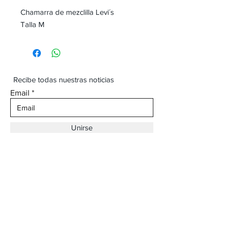
Chamarra de mezclilla Levi´s
Talla M
Recibe todas nuestras noticias
Email
Unirse
Dirección:
Av. Ojinaga,
930 Chihuahua
Email:
vaqueroboss1@gmail.com
Tel:
(625)-145-7747