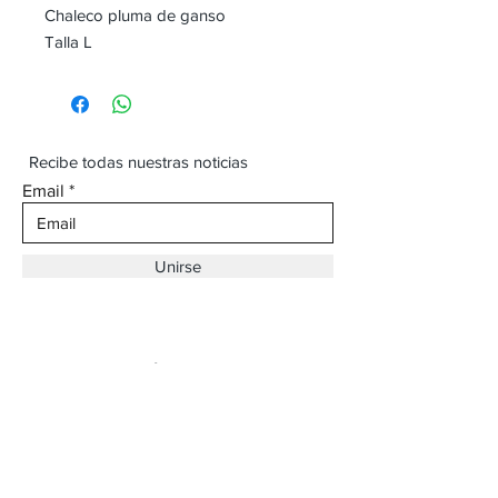
Chaleco pluma de ganso
Talla L
Recibe todas nuestras noticias
Email
Unirse
Dirección:
Av. Ojinaga,
930 Chihuahua
Email:
vaqueroboss1@gmail.com
Tel:
(625)-145-7747