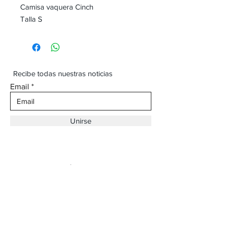
Camisa vaquera Cinch
Talla S
Recibe todas nuestras noticias
Email
Unirse
Dirección:
Av. Ojinaga,
930 Chihuahua
Email:
vaqueroboss1@gmail.com
Tel:
(625)-145-7747