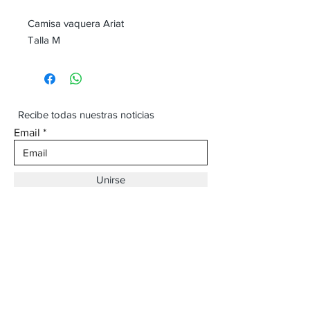
Camisa vaquera Ariat
Talla M
Recibe todas nuestras noticias
Email
Unirse
Dirección:
Av. Ojinaga,
930 Chihuahua
Email:
vaqueroboss1@gmail.com