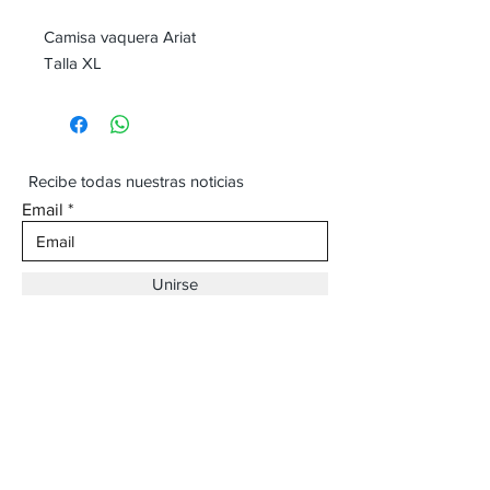
Camisa vaquera Ariat
Talla XL
Recibe todas nuestras noticias
Email
Unirse
Dirección:
Av. Ojinaga,
930 Chihuahua
Email:
vaqueroboss1@gmail.com