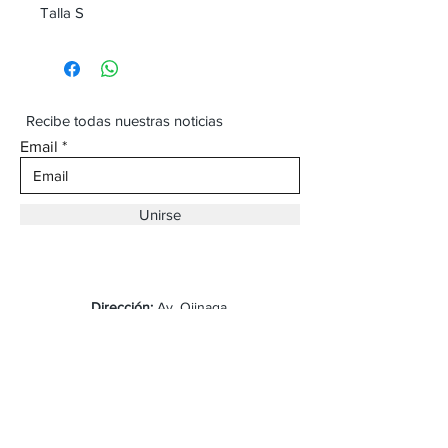
Talla S
Recibe todas nuestras noticias
Email
Unirse
Dirección:
Av. Ojinaga,
930 Chihuahua
Email:
vaqueroboss1@gmail.com
Tel:
(625)-145-7747