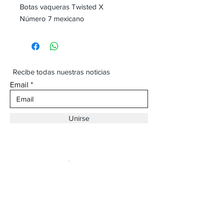
Botas vaqueras Twisted X
Número 7 mexicano
Recibe todas nuestras noticias
Email
Unirse
Dirección:
Av. Ojinaga,
930 Chihuahua
Email:
vaqueroboss1@gmail.com
Tel:
(625)-145-7747