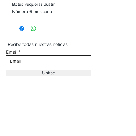
Botas vaqueras Justin
Número 6 mexicano
Recibe todas nuestras noticias
Email
Unirse
Dirección:
Av. Ojinaga,
930 Chihuahua
Email:
vaqueroboss1@gmail.com
Tel:
(625)-145-7747