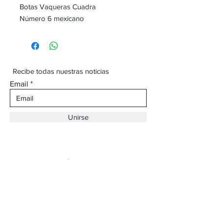
Botas Vaqueras Cuadra
Número 6 mexicano
Recibe todas nuestras noticias
Email
Unirse
Dirección:
Av. Ojinaga,
930 Chihuahua
Email:
vaqueroboss1@gmail.com
Tel:
(625)-145-7747