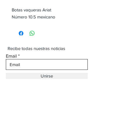
Botas vaqueras Ariat
Número 10.5 mexicano
Recibe todas nuestras noticias
Email
Unirse
Dirección:
Av. Ojinaga,
930 Chihuahua
Email:
vaqueroboss1@gmail.com