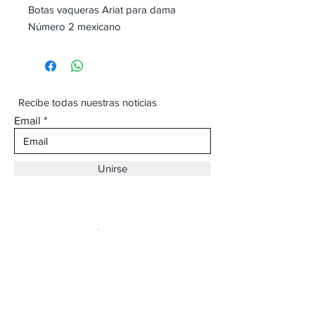
Botas vaqueras Ariat para dama
Número 2 mexicano
Recibe todas nuestras noticias
Email
Unirse
Dirección:
Av. Ojinaga,
930 Chihuahua
Email:
vaqueroboss1@gmail.com
Tel:
(625)-145-7747