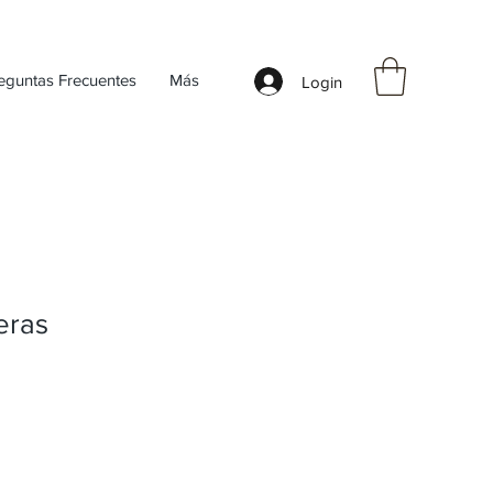
eguntas Frecuentes
Más
Login
eras