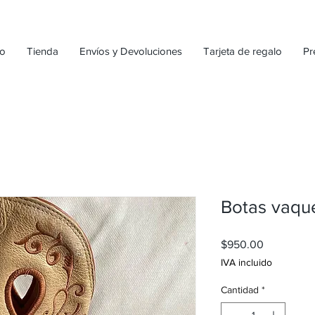
io
Tienda
Envíos y Devoluciones
Tarjeta de regalo
Pr
Botas vaqu
Precio
$950.00
IVA incluido
Cantidad
*