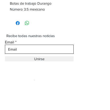
Botas de trabajo Durango
Número 3.5 mexicano
Recibe todas nuestras noticias
Email
Unirse
Dirección:
Av. Ojinaga,
930 Chihuahua
Email:
vaqueroboss1@gmail.com
Tel:
(625)-145-7747