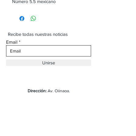
Número 5.5 mexicano
Recibe todas nuestras noticias
Email
Unirse
Dirección:
Av. Ojinaga,
930 Chihuahua
Email:
vaqueroboss1@gmail.com
Tel:
(625)-145-7747