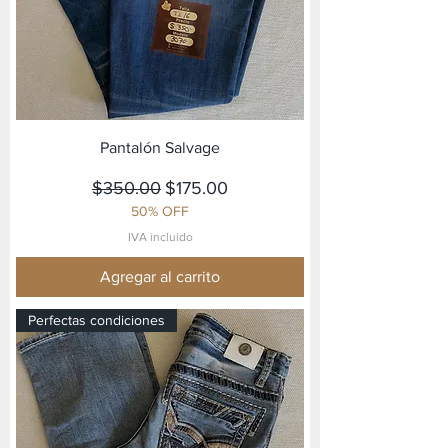
Pantalón Salvage
Precio
Precio de oferta
$350.00
$175.00
50% OFF
IVA incluido
Agregar al carrito
Perfectas condiciones