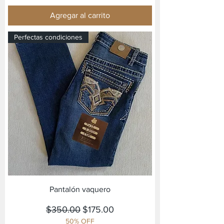
Agregar al carrito
Perfectas condiciones
Pantalón vaquero
Precio
Precio de oferta
$350.00
$175.00
50% OFF