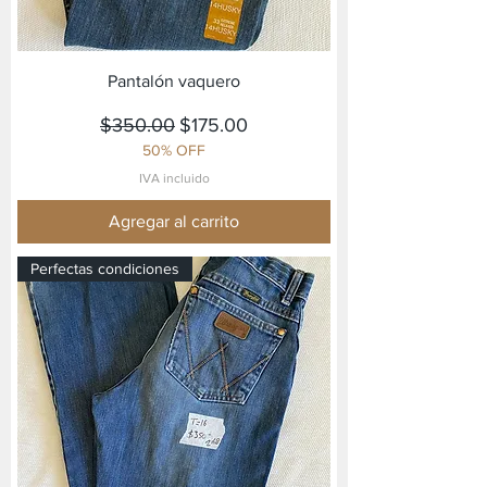
Pantalón vaquero
Precio
Precio de oferta
$350.00
$175.00
50% OFF
IVA incluido
Agregar al carrito
Perfectas condiciones