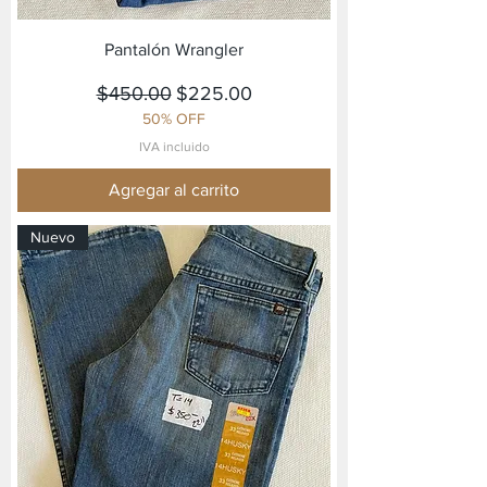
Pantalón Wrangler
Precio
Precio de oferta
$450.00
$225.00
50% OFF
IVA incluido
Agregar al carrito
Nuevo