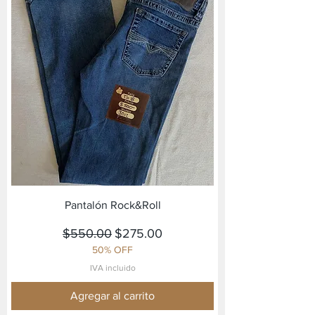
Pantalón Rock&Roll
Precio
Precio de oferta
$550.00
$275.00
50% OFF
IVA incluido
Agregar al carrito