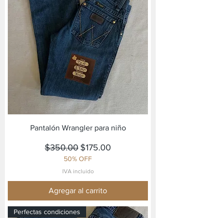
Pantalón Wrangler para niño
Precio
Precio de oferta
$350.00
$175.00
50% OFF
IVA incluido
Agregar al carrito
Perfectas condiciones