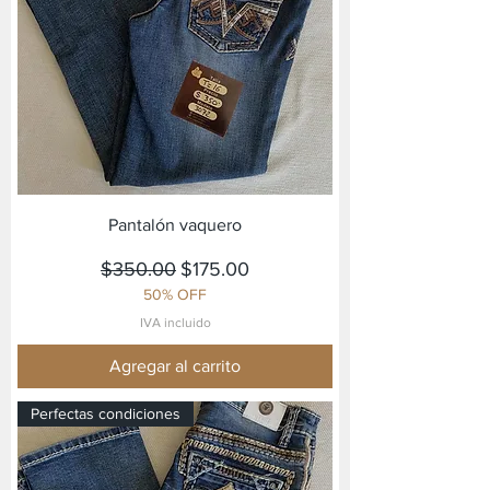
Pantalón vaquero
Precio
Precio de oferta
$350.00
$175.00
50% OFF
IVA incluido
Agregar al carrito
Perfectas condiciones