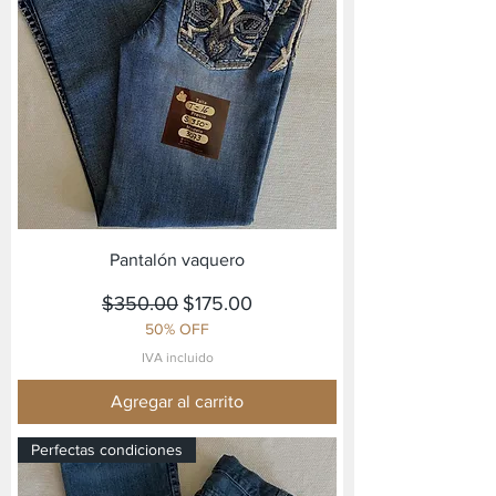
Pantalón vaquero
Precio
Precio de oferta
$350.00
$175.00
50% OFF
IVA incluido
Agregar al carrito
Perfectas condiciones