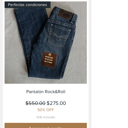
Perfectas condiciones
Pantalón Rock&Roll
Precio
Precio de oferta
$550.00
$275.00
50% OFF
IVA incluido