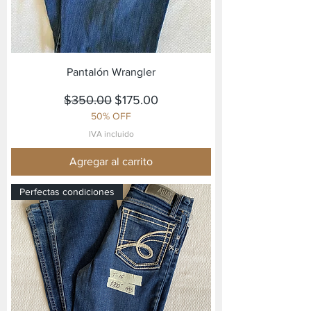
Pantalón Wrangler
Precio
Precio de oferta
$350.00
$175.00
50% OFF
IVA incluido
Agregar al carrito
Perfectas condiciones