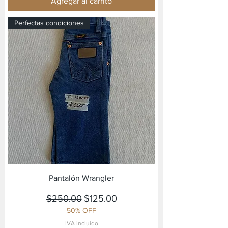
Agregar al carrito
Perfectas condiciones
Pantalón Wrangler
Precio
Precio de oferta
$250.00
$125.00
50% OFF
IVA incluido