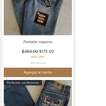
Pantalón vaquero
Precio
Precio de oferta
$350.00
$175.00
50% OFF
IVA incluido
Agregar al carrito
Perfectas condiciones