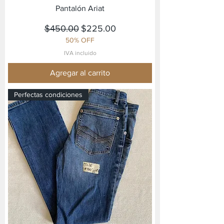
Pantalón Ariat
Precio
Precio de oferta
$450.00
$225.00
50% OFF
IVA incluido
Agregar al carrito
Perfectas condiciones