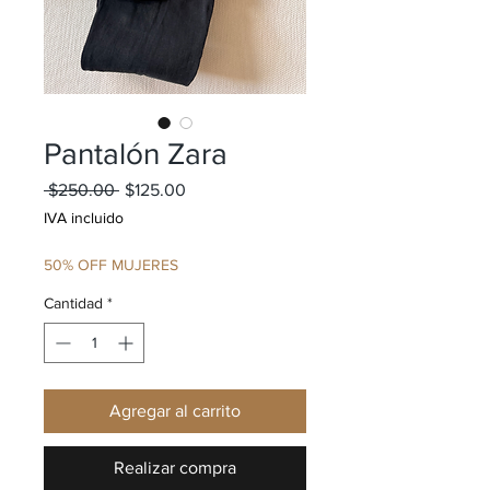
Pantalón Zara
Precio
Precio de oferta
 $250.00 
$125.00
IVA incluido
50% OFF MUJERES
Cantidad
*
Agregar al carrito
Realizar compra