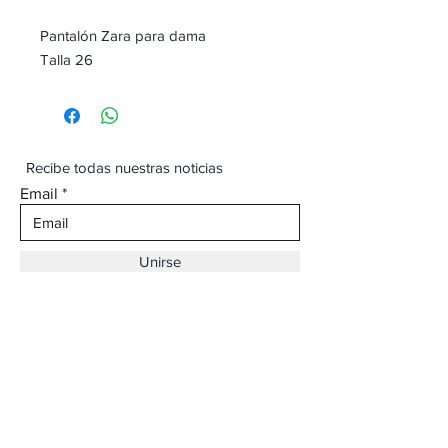
Pantalón Zara para dama
Talla 26
Recibe todas nuestras noticias
Email
Unirse
Dirección:
Av. Ojinaga,
930 Chihuahua
Email:
vaqueroboss1@gmail.com