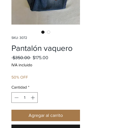
SKU: 3072
Pantalón vaquero
Precio
Precio de oferta
 $350.00 
$175.00
IVA incluido
50% OFF
Cantidad
*
Agregar al carrito