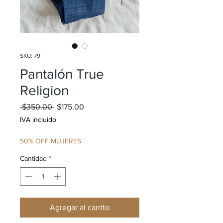
SKU: 79
Pantalón True
Religion
Precio
Precio de oferta
 $350.00 
$175.00
IVA incluido
50% OFF MUJERES
Cantidad
*
Agregar al carrito