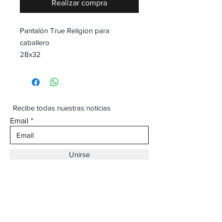
Realizar compra
Pantalón True Religion para
caballero
28x32
Recibe todas nuestras noticias
Email
Unirse
Dirección:
Av. Ojinaga,
930 Chihuahua