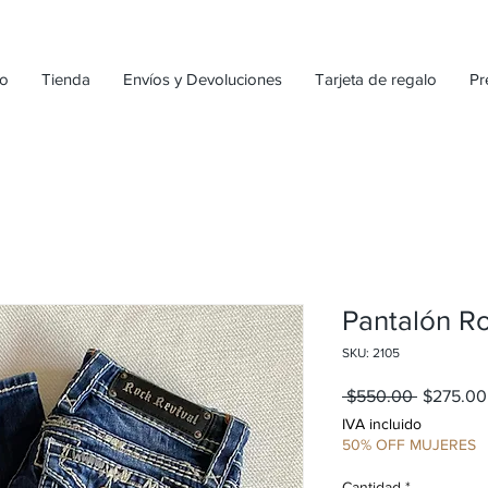
io
Tienda
Envíos y Devoluciones
Tarjeta de regalo
Pr
Pantalón Ro
SKU: 2105
Precio
 $550.00 
$275.00
IVA incluido
50% OFF MUJERES
Cantidad
*