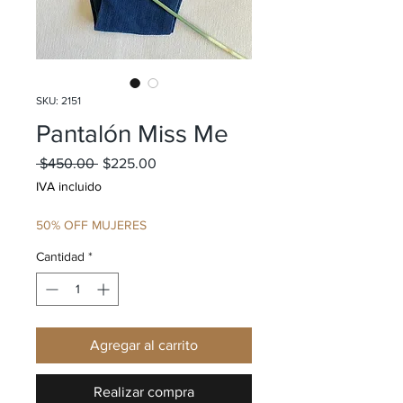
SKU: 2151
Pantalón Miss Me
Precio
Precio de oferta
 $450.00 
$225.00
IVA incluido
50% OFF MUJERES
Cantidad
*
Agregar al carrito
Realizar compra