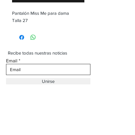
Pantalón Miss Me para dama
Talla 27
Recibe todas nuestras noticias
Email
Unirse
Dirección:
Av. Ojinaga,
930 Chihuahua
Email:
vaqueroboss1@gmail.com