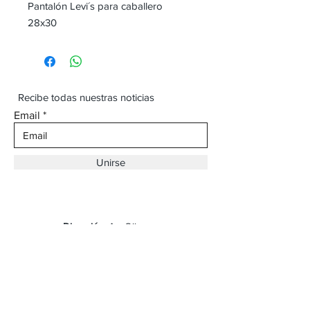
Pantalón Levi´s para caballero
28x30
Recibe todas nuestras noticias
Email
Unirse
Dirección:
Av. Ojinaga,
930 Chihuahua
Email:
vaqueroboss1@gmail.com
Tel:
(625)-145-7747