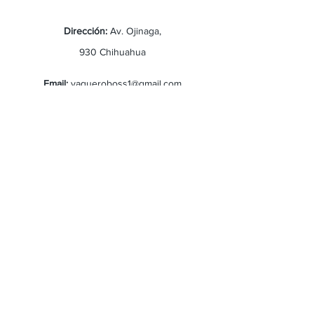
Dirección:
Av. Ojinaga,
930 Chihuahua
Email:
vaqueroboss1@gmail.com
Tel:
(625)-145-7747
Envíos y Devoluciones
Preguntas Frecuentes
©Vaquero Boss
Consulta nuestras políticas,
términos y condiciones.