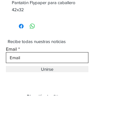
Pantalón Flypaper para caballero
42x32
Recibe todas nuestras noticias
Email
Unirse
Dirección:
Av. Ojinaga,
930 Chihuahua
Email:
vaqueroboss1@gmail.com
Tel:
(625)-145-7747