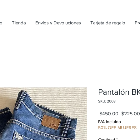
io
Tienda
Envíos y Devoluciones
Tarjeta de regalo
Pr
Pantalón B
SKU: 2008
Precio
 $450.00 
$225.00
IVA incluido
50% OFF MUJERES
Cantidad
*