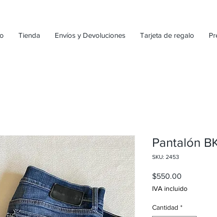
io
Tienda
Envíos y Devoluciones
Tarjeta de regalo
Pr
Pantalón B
SKU: 2453
Precio
$550.00
IVA incluido
Cantidad
*