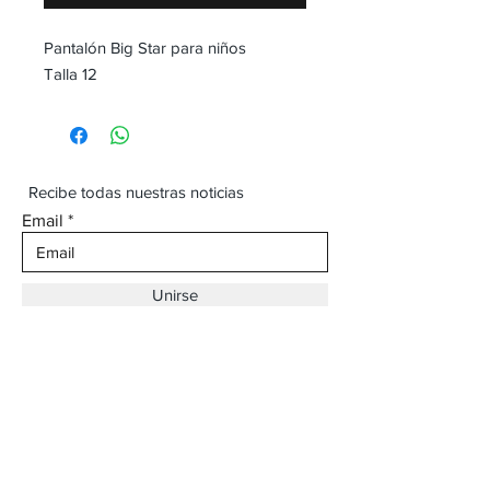
Pantalón Big Star para niños
Talla 12
Recibe todas nuestras noticias
Email
Unirse
Dirección:
Av. Ojinaga,
930 Chihuahua
Email:
vaqueroboss1@gmail.com