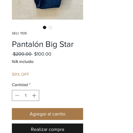
SKU: 1109
Pantalón Big Star
Precio
Precio de oferta
 $200.00 
$100.00
IVA incluido
50% OFF
Cantidad
*
Agregar al carrito
Realizar compra