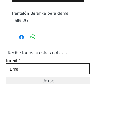
Pantalón Bershka para dama
Talla 26
Recibe todas nuestras noticias
Email
Unirse
Dirección:
Av. Ojinaga,
930 Chihuahua
Email:
vaqueroboss1@gmail.com