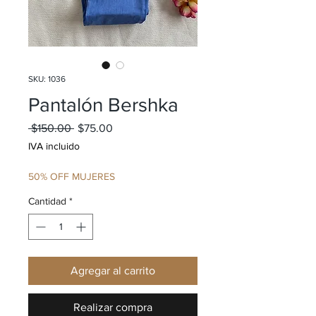
SKU: 1036
Pantalón Bershka
Precio
Precio de oferta
 $150.00 
$75.00
IVA incluido
50% OFF MUJERES
Cantidad
*
Agregar al carrito
Realizar compra