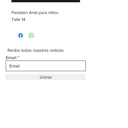
Pantalón Ariat para niños
Talla 14
Recibe todas nuestras noticias
Email
Unirse
Dirección:
Av. Ojinaga,
930 Chihuahua
Email:
vaqueroboss1@gmail.com