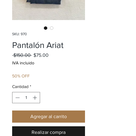
SKU: 970
Pantalón Ariat
Precio
Precio de oferta
 $150.00 
$75.00
IVA incluido
50% OFF
Cantidad
*
Agregar al carrito
Realizar compra